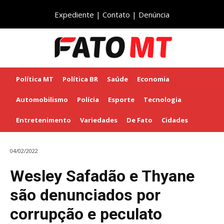
Expediente
|
Contato
|
Denúncia
Política MT
Política BR
Saúde
Economia
Automobilismo
Polícia
Esporte
Tecnologia
Entretenimento
Variedades
De Fato
Cidades
04/02/2022
Wesley Safadão e Thyane
são denunciados por
corrupção e peculato