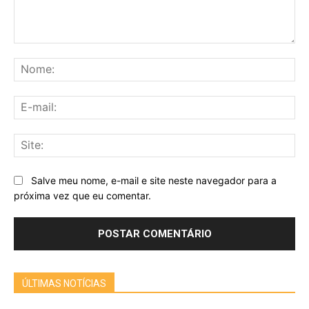
Comentário:
No
E-
mai
Sit
Salve meu nome, e-mail e site neste navegador para a
próxima vez que eu comentar.
ÚLTIMAS NOTÍCIAS