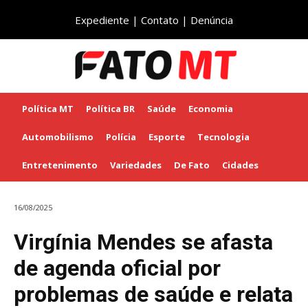
Expediente
|
Contato
|
Denúncia
Política MT
Política BR
Saúde
Economia
Automobilismo
Polícia
Esporte
Tecnologia
Entretenimento
Variedades
De Fato
Cidades
16/08/2025
Virgínia Mendes se afasta
de agenda oficial por
problemas de saúde e relata