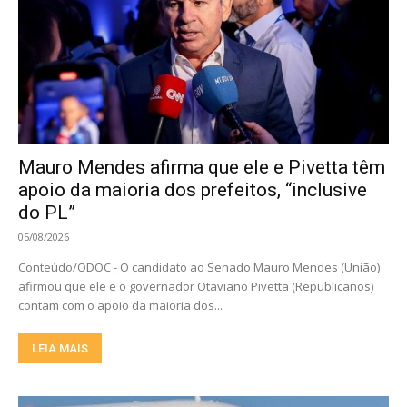
Mauro Mendes afirma que ele e Pivetta têm
apoio da maioria dos prefeitos, “inclusive
do PL”
05/08/2026
Conteúdo/ODOC - O candidato ao Senado Mauro Mendes (União)
afirmou que ele e o governador Otaviano Pivetta (Republicanos)
contam com o apoio da maioria dos...
LEIA MAIS