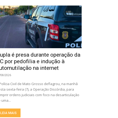
upla é presa durante operação da
C por pedofilia e indução à
utomutilação na internet
/08/2026
Polícia Civil de Mato Grosso deflagrou, na manhã
sta sexta-feira (7), a Operação Discórdia, para
mprir ordens judiciais com foco na desarticulação
 uma...
LEIA MAIS