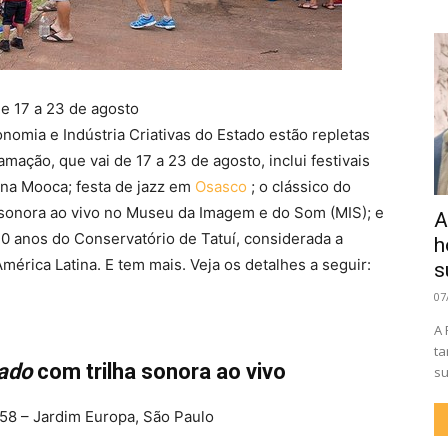
de 17 a 23 de agosto
onomia e Indústria Criativas do Estado estão repletas
mação, que vai de 17 a 23 de agosto, inclui festivais
, na Mooca; festa de jazz em
Osasco
; o clássico do
 sonora ao vivo no Museu da Imagem e do Som (MIS); e
A
 anos do Conservatório de Tatuí, considerada a
h
América Latina. E tem mais.
Veja os detalhes a seguir:
s
07
A 
ta
ado
com trilha sonora ao vivo
su
158 – Jardim Europa, São Paulo