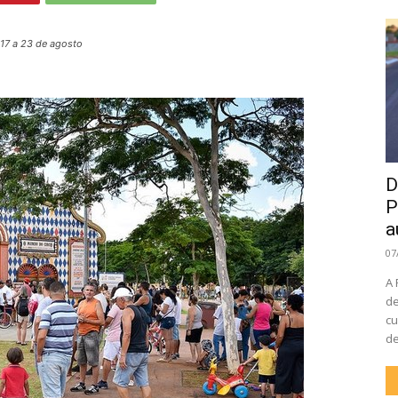
 17 a 23 de agosto
D
P
a
07
A 
de
cu
de