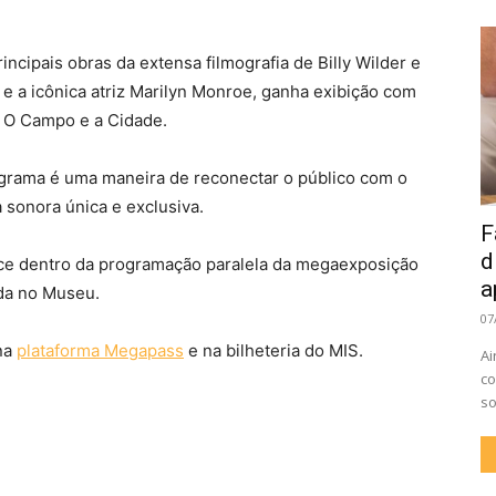
ncipais obras da extensa filmografia de Billy Wilder e
 e a icônica atriz Marilyn Monroe, ganha exibição com
a O Campo e a Cidade.
ograma é uma maneira de reconectar o público com o
a sonora única e exclusiva.
F
d
ce dentro da programação paralela da megaexposição
a
ada no Museu.
07
 na
plataforma Megapass
e na bilheteria do MIS.
Ai
co
so