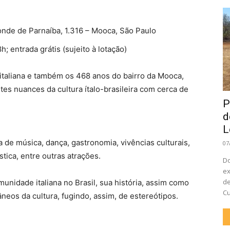
nde de Parnaíba, 1.316 – Mooca, São Paulo
h; entrada grátis (sujeito à lotação)
 italiana e também os 468 anos do bairro da Mooca,
tes nuances da cultura ítalo-brasileira com cerca de
P
d
L
 de música, dança, gastronomia, vivências culturais,
07
tica, entre outras atrações.
Do
ex
de
unidade italiana no Brasil, sua história, assim como
Cu
eos da cultura, fugindo, assim, de estereótipos.