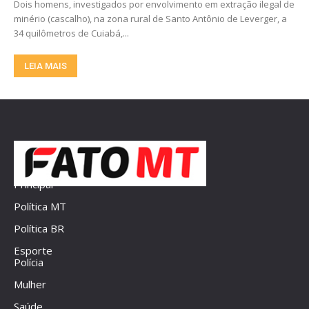
Dois homens, investigados por envolvimento em extração ilegal de
minério (cascalho), na zona rural de Santo Antônio de Leverger, a
34 quilômetros de Cuiabá,...
LEIA MAIS
Principal
Política MT
Política BR
Esporte
Polícia
Mulher
Saúde