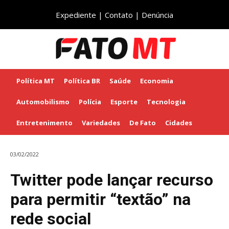
Expediente
|
Contato
|
Denúncia
Política MT
Política BR
Saúde
Economia
Automobilismo
Polícia
Esporte
Tecnologia
Entretenimento
Variedades
De Fato
Cidades
03/02/2022
Twitter pode lançar recurso
para permitir “textão” na
rede social