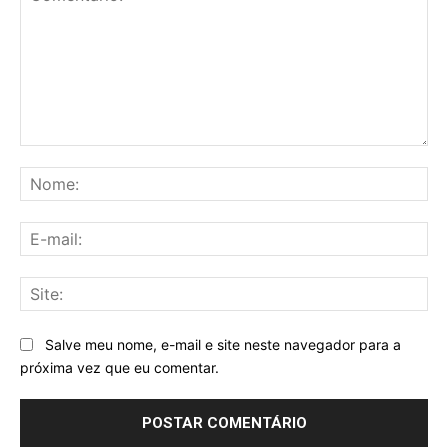
Comentário:
No
E-
mai
Sit
Salve meu nome, e-mail e site neste navegador para a
próxima vez que eu comentar.