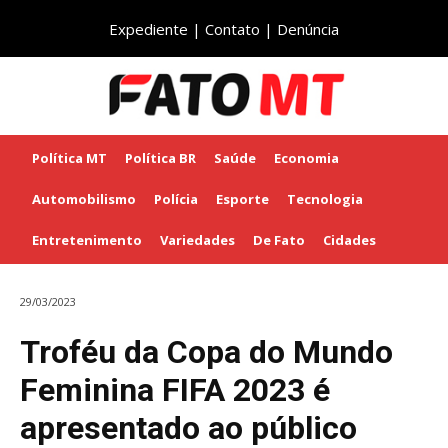
Expediente
|
Contato
|
Denúncia
Política MT
Política BR
Saúde
Economia
Automobilismo
Polícia
Esporte
Tecnologia
Entretenimento
Variedades
De Fato
Cidades
29/03/2023
Troféu da Copa do Mundo
Feminina FIFA 2023 é
apresentado ao público