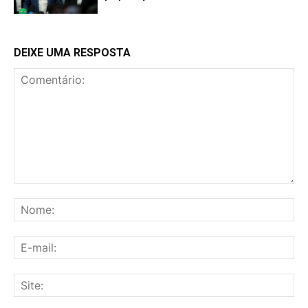
DEIXE UMA RESPOSTA
Comentário:
No
E-
mai
Sit