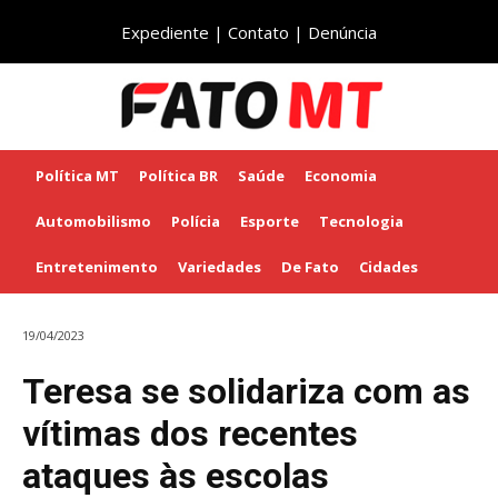
Expediente
|
Contato
|
Denúncia
Política MT
Política BR
Saúde
Economia
Automobilismo
Polícia
Esporte
Tecnologia
Entretenimento
Variedades
De Fato
Cidades
19/04/2023
Teresa se solidariza com as
vítimas dos recentes
ataques às escolas