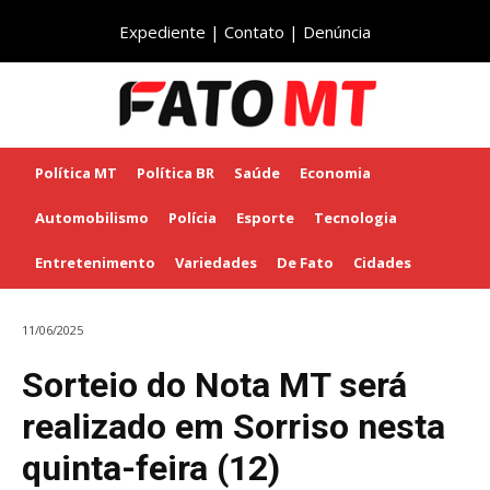
Expediente
|
Contato
|
Denúncia
Política MT
Política BR
Saúde
Economia
Automobilismo
Polícia
Esporte
Tecnologia
Entretenimento
Variedades
De Fato
Cidades
11/06/2025
Sorteio do Nota MT será
realizado em Sorriso nesta
quinta-feira (12)