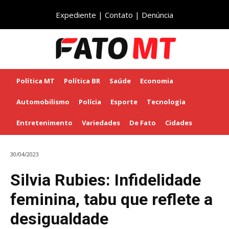
Expediente
|
Contato
|
Denúncia
Política MT
Política BR
Saúde
Economia
Automobilismo
Polícia
Esporte
Tecnologia
Entretenimento
Variedades
De Fato
Cidades
30/04/2023
Silvia Rubies: Infidelidade
feminina, tabu que reflete a
desigualdade