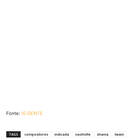
Fonte:
IG GENTE
TAGS
compositores
indicada
nashville
shania
twain