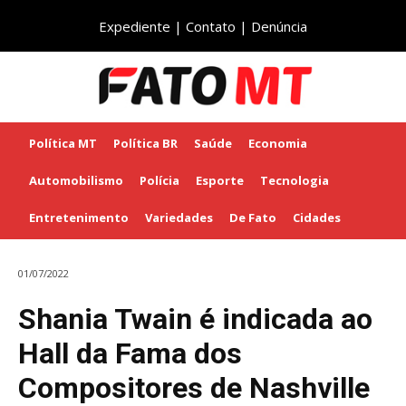
Expediente
|
Contato
|
Denúncia
Política MT
Política BR
Saúde
Economia
Automobilismo
Polícia
Esporte
Tecnologia
Entretenimento
Variedades
De Fato
Cidades
01/07/2022
Shania Twain é indicada ao
Hall da Fama dos
Compositores de Nashville