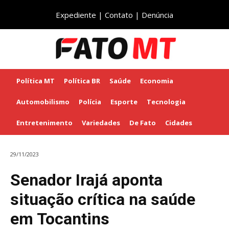
Expediente
|
Contato
|
Denúncia
Política MT
Política BR
Saúde
Economia
Automobilismo
Polícia
Esporte
Tecnologia
Entretenimento
Variedades
De Fato
Cidades
29/11/2023
Senador Irajá aponta
situação crítica na saúde
em Tocantins