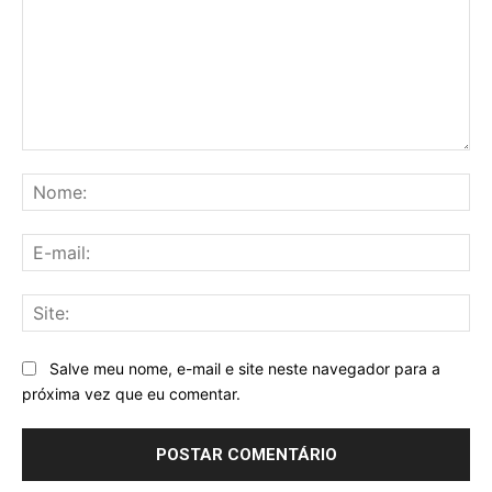
Comentário:
No
E-
mai
Sit
Salve meu nome, e-mail e site neste navegador para a
próxima vez que eu comentar.