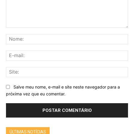
Comentário:
No
E-
mai
Sit
Salve meu nome, e-mail e site neste navegador para a
próxima vez que eu comentar.
ÚLTIMAS NOTÍCIAS