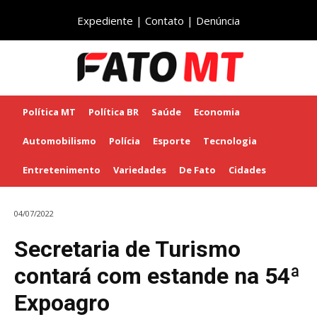
Expediente
|
Contato
|
Denúncia
Política MT
Política BR
Saúde
Economia
Automobilismo
Polícia
Esporte
Tecnologia
Entretenimento
Variedades
De Fato
Cidades
04/07/2022
Secretaria de Turismo
contará com estande na 54ª
Expoagro