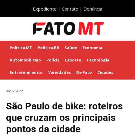
Expediente
|
Contato
|
Denúncia
Política MT
Política BR
Saúde
Economia
Automobilismo
Polícia
Esporte
Tecnologia
Entretenimento
Variedades
De Fato
Cidades
06/02/2022
São Paulo de bike: roteiros
que cruzam os principais
pontos da cidade