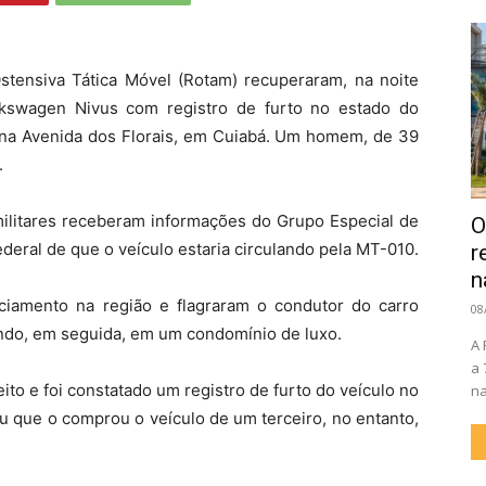
Ostensiva Tática Móvel (Rotam) recuperaram, na noite
olkswagen Nivus com registro de furto no estado do
 na Avenida dos Florais, em Cuiabá. Um homem, de 39
.
militares receberam informações do Grupo Especial de
O
ederal de que o veículo estaria circulando pela MT-010.
r
n
oliciamento na região e flagraram o condutor do carro
08
ndo, em seguida, em um condomínio de luxo.
A 
a 
to e foi constatado um registro de furto do veículo no
na
ou que o comprou o veículo de um terceiro, no entanto,