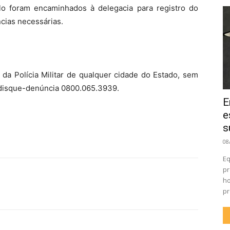
ulo foram encaminhados à delegacia para registro do
cias necessárias.
da Polícia Militar de qualquer cidade do Estado, sem
ou disque-denúncia 0800.065.3939.
E
e
s
08
Eq
pr
ho
pr