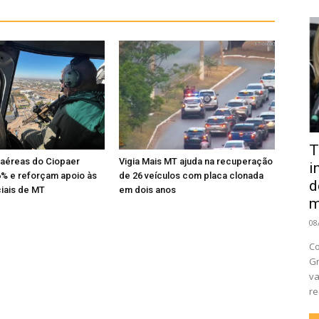
T
aéreas do Ciopaer
Vigia Mais MT ajuda na recuperação
i
% e reforçam apoio às
de 26 veículos com placa clonada
d
ciais de MT
em dois anos
m
08
Co
Gr
va
re