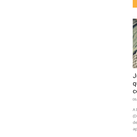
J
q
c
08
A 
(D
de
ap