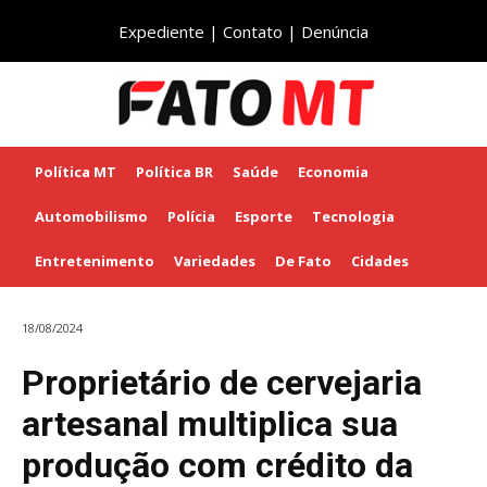
Expediente
|
Contato
|
Denúncia
Política MT
Política BR
Saúde
Economia
Automobilismo
Polícia
Esporte
Tecnologia
Entretenimento
Variedades
De Fato
Cidades
18/08/2024
Proprietário de cervejaria
artesanal multiplica sua
produção com crédito da