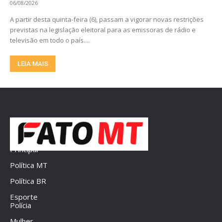
06/08/2026
A partir desta quinta-feira (6), passam a vigorar novas restrições
previstas na legislação eleitoral para as emissoras de rádio e
televisão em todo o país....
LEIA MAIS
Principal
Política MT
Política BR
Esporte
Polícia
Mulher