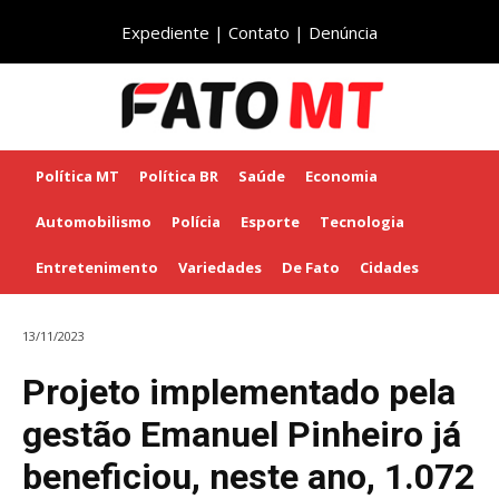
Expediente
|
Contato
|
Denúncia
Política MT
Política BR
Saúde
Economia
Automobilismo
Polícia
Esporte
Tecnologia
Entretenimento
Variedades
De Fato
Cidades
13/11/2023
Projeto implementado pela
gestão Emanuel Pinheiro já
beneficiou, neste ano, 1.072