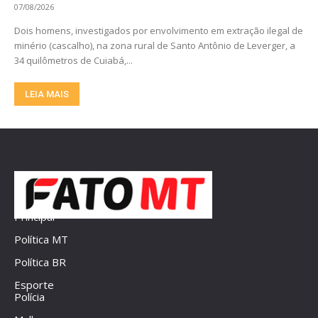
07/08/2026
Dois homens, investigados por envolvimento em extração ilegal de
minério (cascalho), na zona rural de Santo Antônio de Leverger, a
34 quilômetros de Cuiabá,...
LEIA MAIS
Principal
Política MT
Política BR
Esporte
Polícia