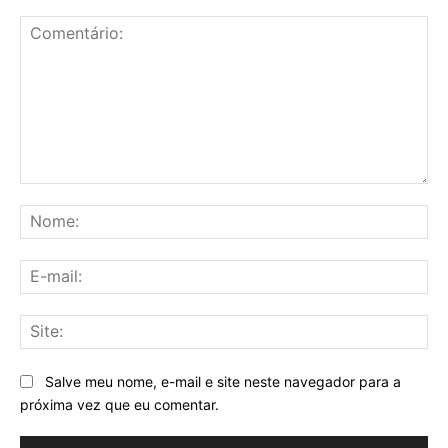
Comentário:
No
E-
mai
Sit
Salve meu nome, e-mail e site neste navegador para a
próxima vez que eu comentar.