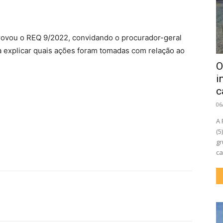
ovou o REQ 9/2022, convidando o procurador-geral
ra explicar quais ações foram tomadas com relação ao
O
i
c
06
A 
(5
gr
ca