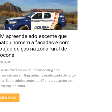
M apreende adolescente que
atou homem a facadas e com
otijão de gás na zona rural de
oconé
/08/2026
liciais militares do 2º Comando Regional
reenderam em flagrante, na madrugada de terça-
ira (6), um adolescente, de 17 anos, suspeito por
micídio, na zona...
LEIA MAIS