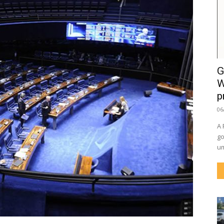
G
W
p
06
A 
go
um