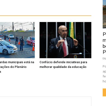
P
m
b
P
06
rdas municipais está na
Confúcio defende iniciativas para
Po
tações do Plenário
melhorar qualidade da educação
ap
a
fe
ho