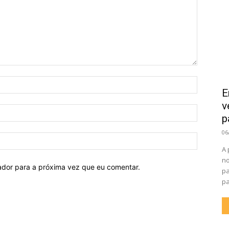
Nome:
E
v
E-
p
mail:
06
Site:
A 
no
ador para a próxima vez que eu comentar.
pa
pa