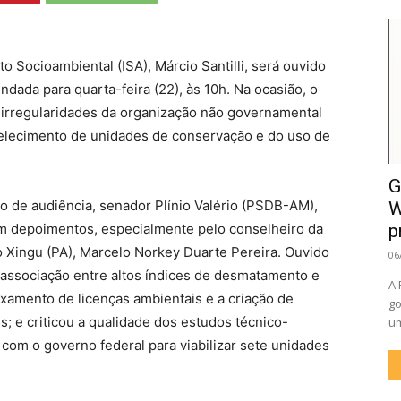
o Socioambiental (ISA), Márcio Santilli, será ouvido
dada para quarta-feira (22), às 10h. Na ocasião, o
 irregularidades da organização não governamental
elecimento de unidades de conservação e do uso de
G
o de audiência, senador Plínio Valério (PSDB-AM),
W
em depoimentos, especialmente pelo conselheiro da
p
o Xingu (PA), Marcelo Norkey Duarte Pereira. Ouvido
06
 associação entre altos índices de desmatamento e
A 
xamento de licenças ambientais e a criação de
go
is; e
criticou a qualidade dos estudos técnico-
um
 com o governo federal para viabilizar sete unidades