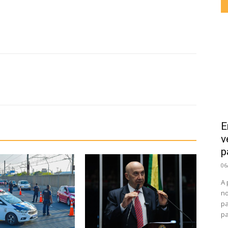
E
v
p
06
A 
no
pa
pa