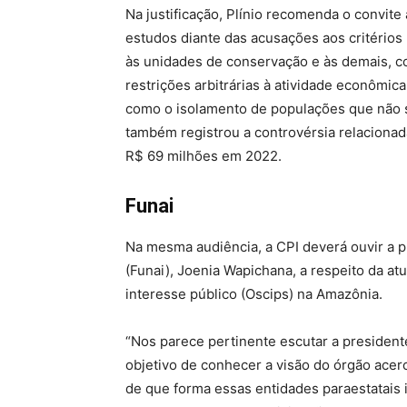
Na justificação, Plínio recomenda o convite 
estudos diante das acusações aos critérios 
às unidades de conservação e às demais, con
restrições arbitrárias à atividade econômic
como o isolamento de populações que não s
também registrou a controvérsia relacionad
R$ 69 milhões em 2022.
Funai
Na mesma audiência, a CPI deverá ouvir a 
(Funai), Joenia Wapichana, a respeito da a
interesse público (Oscips) na Amazônia.
“
N
os parece pertinente escutar a
p
resident
objetivo de conhecer a visão do órgão acer
de que forma essas entidades paraestatais i