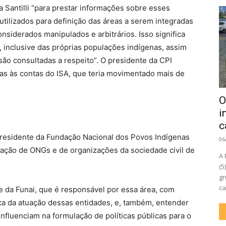
a Santilli “para prestar informações sobre esses
utilizados para definição das áreas a serem integradas
siderados manipulados e arbitrários. Isso significa
a, inclusive das próprias populações indígenas, assim
ão consultadas a respeito”.
O presidente da CPI
as às contas do ISA, que teria movimentado mais de
O
i
c
presidente da Fundação Nacional dos Povos Indígenas
06
tuação de ONGs e de organizações da sociedade civil de
A 
(5
gr
ca
e da Funai, que é responsável por essa área, com
ca da atuação dessas entidades, e, também, entender
nfluenciam na formulação de políticas públicas para o