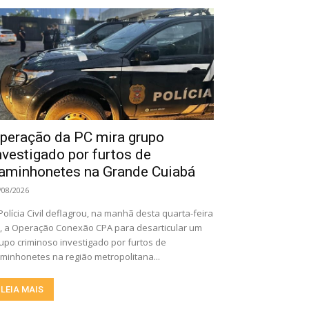
peração da PC mira grupo
nvestigado por furtos de
aminhonetes na Grande Cuiabá
/08/2026
Polícia Civil deflagrou, na manhã desta quarta-feira
), a Operação Conexão CPA para desarticular um
upo criminoso investigado por furtos de
minhonetes na região metropolitana...
LEIA MAIS