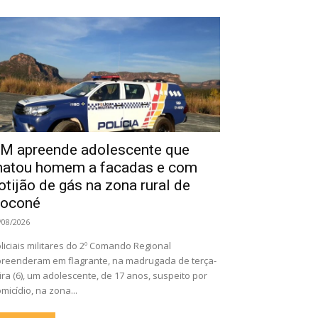
M apreende adolescente que
atou homem a facadas e com
otijão de gás na zona rural de
oconé
/08/2026
liciais militares do 2º Comando Regional
reenderam em flagrante, na madrugada de terça-
ira (6), um adolescente, de 17 anos, suspeito por
micídio, na zona...