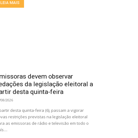
LEIA MAIS
missoras devem observar
edações da legislação eleitoral a
artir desta quinta-feira
/08/2026
partir desta quinta-feira (6), passam a vigorar
vas restrições previstas na legislação eleitoral
ra as emissoras de rádio e televisão em todo o
ís....