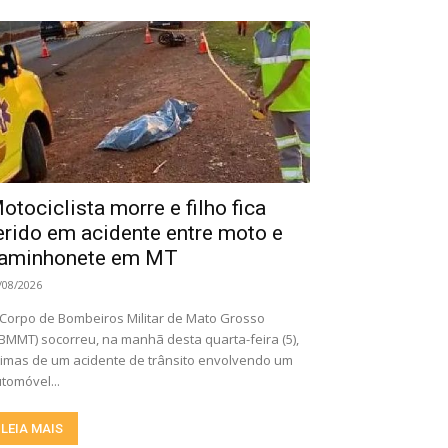
otociclista morre e filho fica
erido em acidente entre moto e
aminhonete em MT
/08/2026
Corpo de Bombeiros Militar de Mato Grosso
BMMT) socorreu, na manhã desta quarta-feira (5),
timas de um acidente de trânsito envolvendo um
tomóvel...
LEIA MAIS