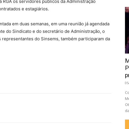
o à RGA os servidores públicos da Administração
ontratados e estagiários.
entada em duas semanas, em uma reunião já agendada
nte do Sindicato e do secretário de Administração, o
s representantes do Sinsems, também participaram da
M
P
p
05
Co
Me
Ot
da