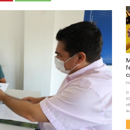
M
f
c
05
O 
(C
ví
au