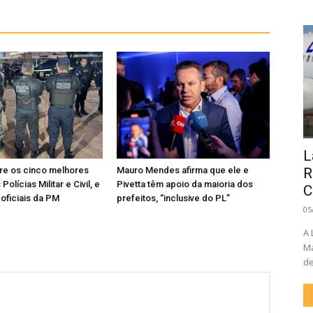
L
re os cinco melhores
Mauro Mendes afirma que ele e
R
Polícias Militar e Civil, e
Pivetta têm apoio da maioria dos
C
 oficiais da PM
prefeitos, “inclusive do PL”
05
A 
Ma
de