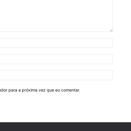
Nome:
E-
mail:
Site:
ador para a próxima vez que eu comentar.