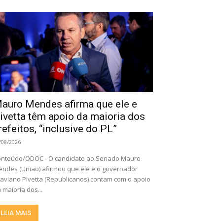
auro Mendes afirma que ele e
ivetta têm apoio da maioria dos
refeitos, “inclusive do PL”
/08/2026
nteúdo/ODOC - O candidato ao Senado Mauro
ndes (União) afirmou que ele e o governador
aviano Pivetta (Republicanos) contam com o apoio
 maioria dos...
LEIA MAIS