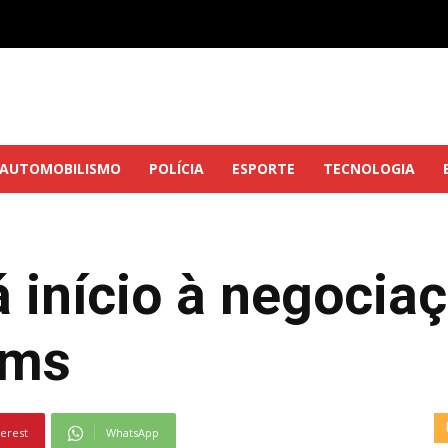
AUTOMOBILISMO
POLÍCIA
ESPORTE
TECNOLOGIA
á início à negoci
ems
terest
WhatsApp