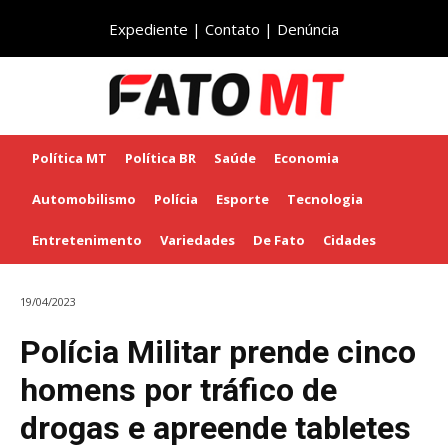
Expediente
|
Contato
|
Denúncia
Política MT
Política BR
Saúde
Economia
Automobilismo
Polícia
Esporte
Tecnologia
Entretenimento
Variedades
De Fato
Cidades
19/04/2023
Polícia Militar prende cinco
homens por tráfico de
drogas e apreende tabletes