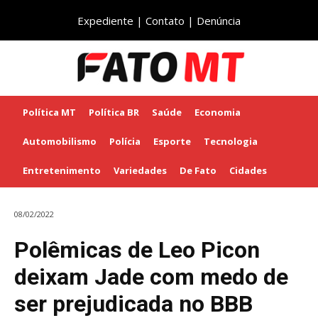
Expediente
|
Contato
|
Denúncia
Política MT
Política BR
Saúde
Economia
Automobilismo
Polícia
Esporte
Tecnologia
Entretenimento
Variedades
De Fato
Cidades
08/02/2022
Polêmicas de Leo Picon
deixam Jade com medo de
ser prejudicada no BBB