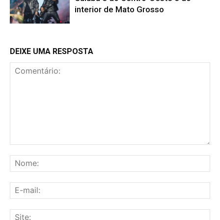
interior de Mato Grosso
DEIXE UMA RESPOSTA
Comentário:
No
E-
mai
Sit