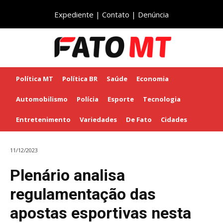
Expediente
|
Contato
|
Denúncia
Política MT
Política BR
Saúde
Economia
Automobilismo
Polícia
Esporte
Tecnologia
Entretenimento
Variedades
De Fato
Cidades
11/12/2023
Plenário analisa
regulamentação das
apostas esportivas nesta