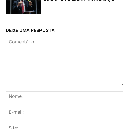
DEIXE UMA RESPOSTA
Comentário:
No
E-
mai
Sit