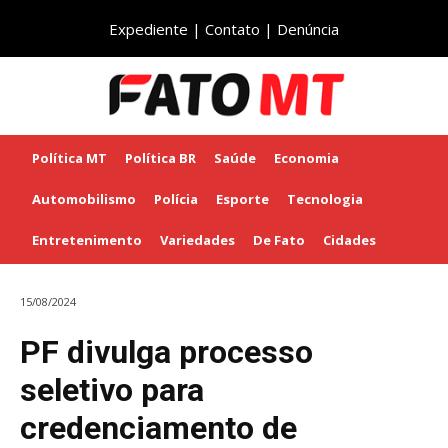
Expediente
|
Contato
|
Denúncia
Política MT
Política BR
Saúde
Economia
Automobilismo
Polícia
Esporte
Tecnologia
Entretenimento
Variedades
De Fato
Cidades
15/08/2024
PF divulga processo
seletivo para
credenciamento de