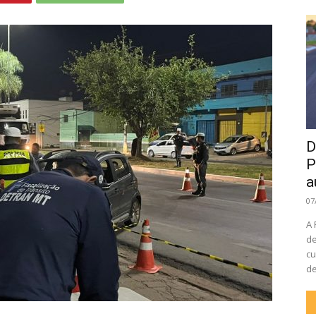
D
P
a
07
A 
de
cu
de