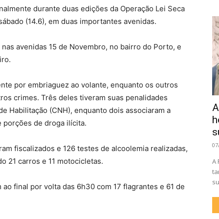
nalmente durante duas edições da Operação Lei Seca
sábado (14.6), em duas importantes avenidas.
nas avenidas 15 de Novembro, no bairro do Porto, e
iro.
nte por embriaguez ao volante, enquanto os outros
ros crimes. Três deles tiveram suas penalidades
A
de Habilitação (CNH), enquanto dois associaram a
h
porções de droga ilícita.
s
07
am fiscalizados e 126 testes de alcoolemia realizadas,
o 21 carros e 11 motocicletas.
A 
ta
su
o final por volta das 6h30 com 17 flagrantes e 61 de