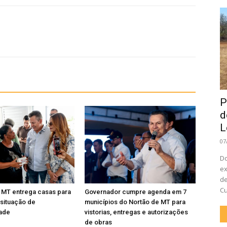
P
d
L
07
Do
ex
de
Cu
 MT entrega casas para
Governador cumpre agenda em 7
 situação de
municípios do Nortão de MT para
dade
vistorias, entregas e autorizações
de obras