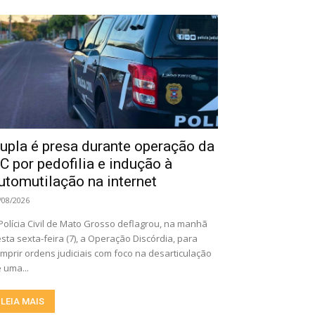
upla é presa durante operação da
C por pedofilia e indução à
utomutilação na internet
/08/2026
Polícia Civil de Mato Grosso deflagrou, na manhã
sta sexta-feira (7), a Operação Discórdia, para
mprir ordens judiciais com foco na desarticulação
 uma...
LEIA MAIS