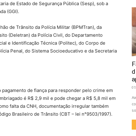
taria de Estado de Segurança Pública (Sesp), sob a
da (GGI).
hão de Trânsito da Polícia Militar (BPMTran), da
ito (Deletran) da Polícia Civil, do Departamento
cial e Identificação Técnica (Politec), do Corpo de
cia Penal, do Sistema Socioeducativo e da Secretaria
F
d
a
07
o pagamento de fiança para responder pelo crime em
Ai
r embriagado é R$ 2,9 mil e pode chegar a R$ 5,8 mil em
co
 como falta da CNH, documentação irregular também
so
digo Brasileiro de Trânsito (CBT – lei n°9503/1997).