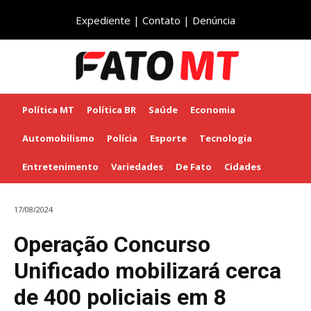
Expediente
|
Contato
|
Denúncia
Política MT
Política BR
Saúde
Economia
Automobilismo
Polícia
Esporte
Tecnologia
Entretenimento
Variedades
De Fato
Cidades
17/08/2024
Operação Concurso
Unificado mobilizará cerca
de 400 policiais em 8