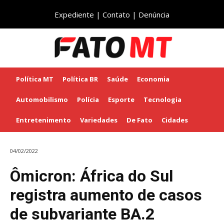
Expediente
|
Contato
|
Denúncia
Política MT
Política BR
Saúde
Economia
Automobilismo
Polícia
Esporte
Tecnologia
Entretenimento
Variedades
De Fato
Cidades
04/02/2022
Ômicron: África do Sul
registra aumento de casos
de subvariante BA.2