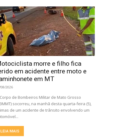
otociclista morre e filho fica
erido em acidente entre moto e
aminhonete em MT
/08/2026
Corpo de Bombeiros Militar de Mato Grosso
BMMT) socorreu, na manhã desta quarta-feira (5),
timas de um acidente de trânsito envolvendo um
tomóvel...
LEIA MAIS