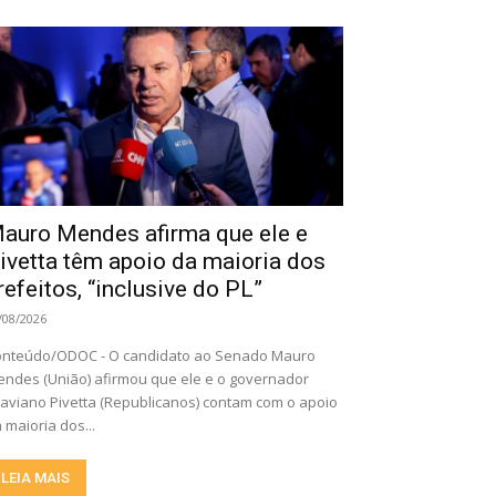
auro Mendes afirma que ele e
ivetta têm apoio da maioria dos
refeitos, “inclusive do PL”
/08/2026
nteúdo/ODOC - O candidato ao Senado Mauro
ndes (União) afirmou que ele e o governador
aviano Pivetta (Republicanos) contam com o apoio
 maioria dos...
LEIA MAIS