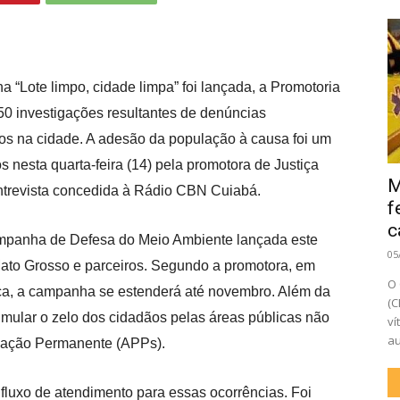
“Lote limpo, cidade limpa” foi lançada, a Promotoria
50 investigações resultantes de denúncias
ios na cidade. A adesão da população à causa foi um
s nesta quarta-feira (14) pela promotora de Justiça
M
ntrevista concedida à Rádio CBN Cuiabá.
f
c
mpanha de Defesa do Meio Ambiente lançada este
05
Mato Grosso e parceiros. Segundo a promotora, em
O 
ca, a campanha se estenderá até novembro.
Além da
(C
mular o zelo dos cidadãos pelas áreas públicas não
ví
au
vação Permanente (APPs).
luxo de atendimento para essas ocorrências. Foi