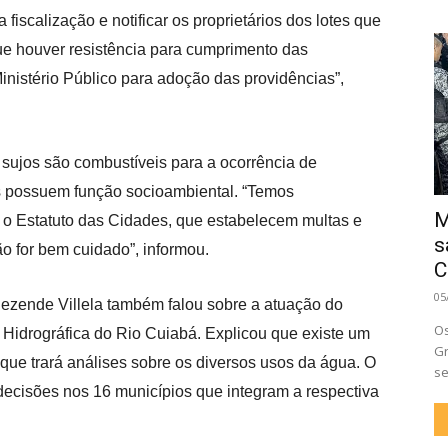
 fiscalização e notificar os proprietários dos lotes que
ue houver resistência para cumprimento das
nistério Público para adoção das providências”,
 sujos são combustíveis para a ocorrência de
 possuem função socioambiental. “Temos
M
e o Estatuto das Cidades, que estabelecem multas e
s
o for bem cuidado”, informou.
C
05
Rezende Villela também falou sobre a atuação do
Os
a Hidrográfica do Rio Cuiabá. Explicou que existe um
Gr
que trará análises sobre os diversos usos da água. O
se
decisões nos 16 municípios que integram a respectiva