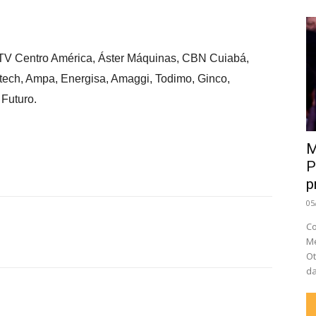
TV Centro América, Áster Máquinas, CBN Cuiabá,
tech, Ampa, Energisa, Amaggi, Todimo, Ginco,
Futuro.
M
P
p
05
Co
Me
Ot
da