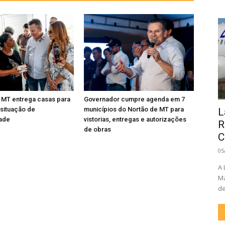
 MT entrega casas para
Governador cumpre agenda em 7
 situação de
municípios do Nortão de MT para
L
dade
vistorias, entregas e autorizações
R
de obras
C
05
A 
Ma
de