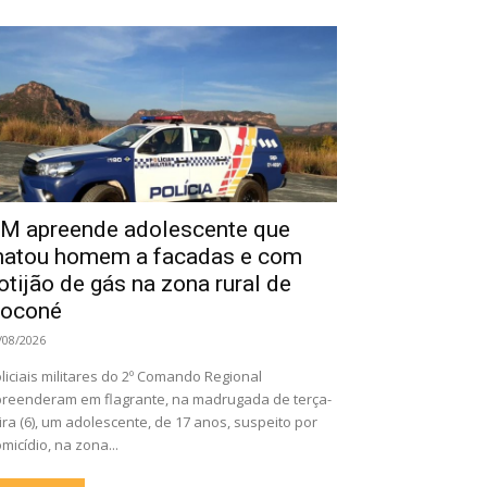
M apreende adolescente que
atou homem a facadas e com
otijão de gás na zona rural de
oconé
/08/2026
liciais militares do 2º Comando Regional
reenderam em flagrante, na madrugada de terça-
ira (6), um adolescente, de 17 anos, suspeito por
micídio, na zona...