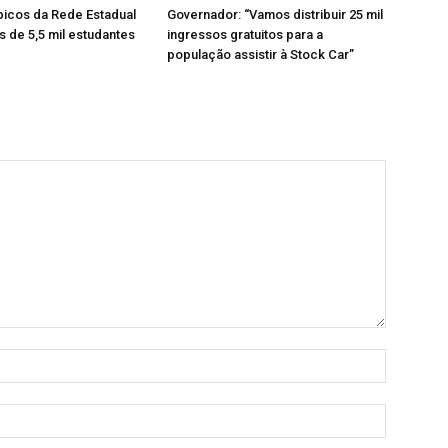
icos da Rede Estadual
Governador: “Vamos distribuir 25 mil
 de 5,5 mil estudantes
ingressos gratuitos para a
população assistir à Stock Car”
Nome:
E-
mail: