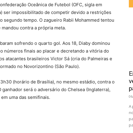
 Confederação Oceânica de Futebol (OFC, sigla em
a) ser impossibilitado de competir devido a restrições
 do segundo tempo. O zagueiro Rabii Mohammed tentou
e mandou contra a própria meta.
abaram sofrendo o quarto gol. Aos 18, Diaby dominou
do números finais ao placar e decretando a vitória do
atacantes brasileiros Victor Sá (cria do Palmeiras e
formado no Novorizontino (São Paulo).
E
v
 13h30 (horário de Brasília), no mesmo estádio, contra o
p
 O ganhador será o adversário do Chelsea (Inglaterra),
06
 em uma das semifinais.
A 
no
pa
pa