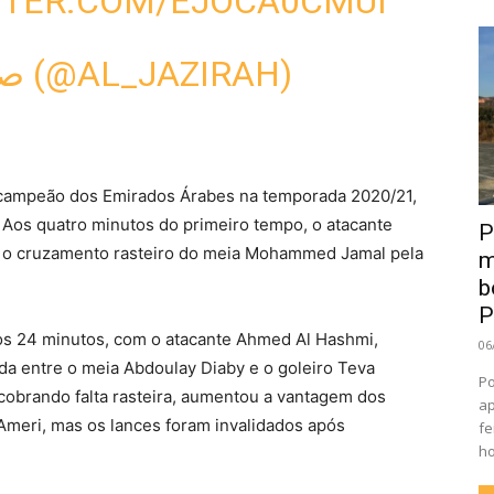
TTER.COM/EJOCA0CMUI
— صـحـيـفـة الـجـزيـرة (@AL_JAZIRAH)
 campeão dos Emirados Árabes na temporada 2020/21,
. Aos quatro minutos do primeiro tempo, o atacante
P
 o cruzamento rasteiro do meia Mohammed Jamal pela
m
b
P
os 24 minutos, com o atacante Ahmed Al Hashmi,
06
da entre o meia Abdoulay Diaby e o goleiro Teva
Po
 cobrando falta rasteira, aumentou a vantagem dos
ap
 Ameri, mas os lances foram invalidados após
fe
ho