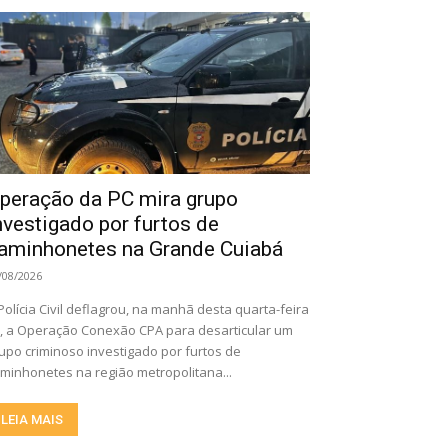
peração da PC mira grupo
nvestigado por furtos de
aminhonetes na Grande Cuiabá
/08/2026
Polícia Civil deflagrou, na manhã desta quarta-feira
), a Operação Conexão CPA para desarticular um
upo criminoso investigado por furtos de
minhonetes na região metropolitana...
LEIA MAIS