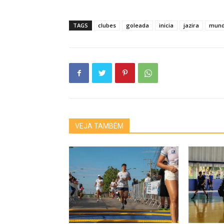
TAGS
clubes
goleada
inicia
jazira
mund
VEJA TAMBÉM