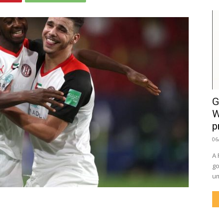
G
W
p
06
A 
go
um