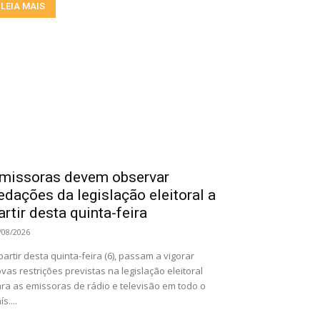
LEIA MAIS
missoras devem observar
edações da legislação eleitoral a
artir desta quinta-feira
/08/2026
partir desta quinta-feira (6), passam a vigorar
vas restrições previstas na legislação eleitoral
ra as emissoras de rádio e televisão em todo o
ís....