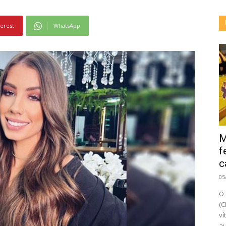
terest
WhatsApp
M
f
c
05
O 
(C
ví
au