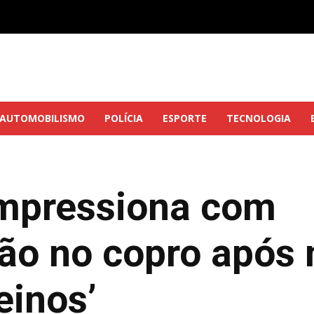
AUTOMOBILISMO
POLÍCIA
ESPORTE
TECNOLOGIA
impressiona com
ão no copro após
einos’