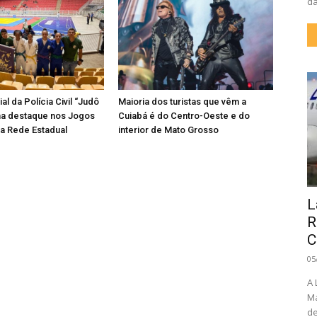
da
al da Polícia Civil “Judô
Maioria dos turistas que vêm a
ha destaque nos Jogos
Cuiabá é do Centro-Oeste e do
a Rede Estadual
interior de Mato Grosso
L
R
C
05
A 
Ma
de