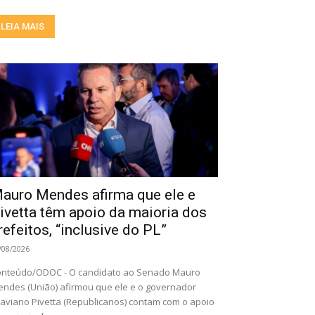
LEIA MAIS
auro Mendes afirma que ele e
ivetta têm apoio da maioria dos
refeitos, “inclusive do PL”
/08/2026
nteúdo/ODOC - O candidato ao Senado Mauro
ndes (União) afirmou que ele e o governador
aviano Pivetta (Republicanos) contam com o apoio