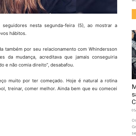
 seguidores nesta segunda-feira (5), ao mostrar a
vos hábitos.
ecida também por seu relacionamento com Whindersson
es da mudança, acreditava que jamais conseguiria
do e não comia direito”, desabafou.
ço muito por ter começado. Hoje é natural a rotina
M
ool, treinar, comer melhor. Ainda bem que eu comecei
s
C
05
Os
Gr
se