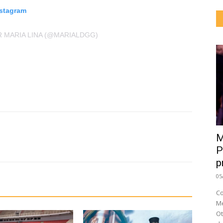
nstagram
 MARIA LINA (@MARIALDGG)
M
P
p
05
Co
Me
Ot