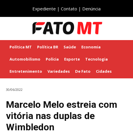
Expediente
|
Contato
|
Denúncia
Política MT
Política BR
Saúde
Economia
Automobilismo
Polícia
Esporte
Tecnologia
Entretenimento
Variedades
De Fato
Cidades
30/06/2022
Marcelo Melo estreia com
vitória nas duplas de
Wimbledon