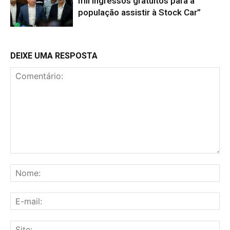
mil ingressos gratuitos para a
população assistir à Stock Car”
DEIXE UMA RESPOSTA
Comentário:
No
E-
mai
Sit