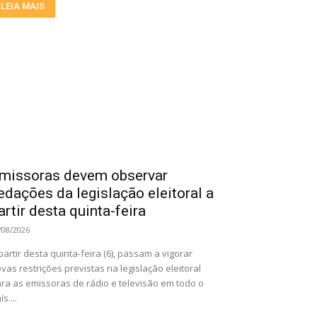
LEIA MAIS
missoras devem observar
edações da legislação eleitoral a
artir desta quinta-feira
/08/2026
partir desta quinta-feira (6), passam a vigorar
vas restrições previstas na legislação eleitoral
ra as emissoras de rádio e televisão em todo o
ís....