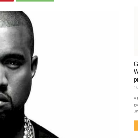
G
W
p
06
A 
go
um