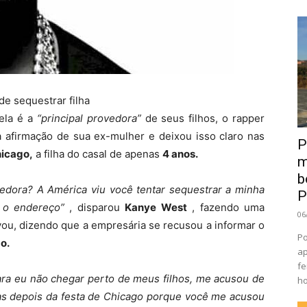
e sequestrar filha
ela é a
“principal provedora”
de seus filhos, o rapper
firmação de sua ex-mulher e deixou isso claro nas
P
icago,
a filha do casal de apenas
4 anos.
m
b
vedora? A América viu você tentar sequestrar a minha
P
o o endereço”
, disparou
Kanye West
, fazendo uma
06
vou, dizendo que a empresária se recusou a informar o
Po
o.
ap
fe
ara eu não chegar perto de meus filhos, me acusou de
ho
gas depois da festa de Chicago porque você me acusou