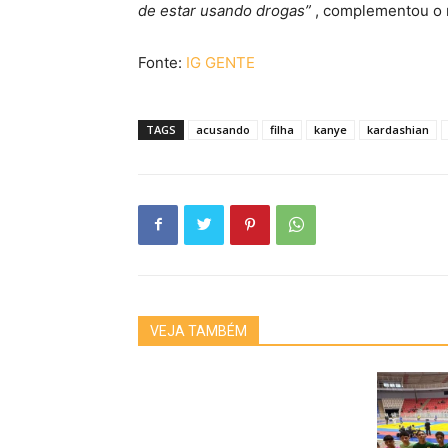
de estar usando drogas”
, complementou o 
Fonte:
IG GENTE
TAGS
acusando
filha
kanye
kardashian
VEJA TAMBÉM