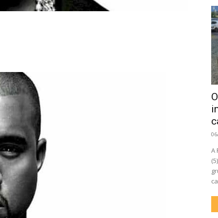
O
i
c
06
A 
(5
gr
ca