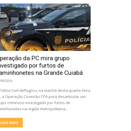
peração da PC mira grupo
nvestigado por furtos de
aminhonetes na Grande Cuiabá
/08/2026
Polícia Civil deflagrou, na manhã desta quarta-feira
), a Operação Conexão CPA para desarticular um
upo criminoso investigado por furtos de
minhonetes na região metropolitana...
LEIA MAIS