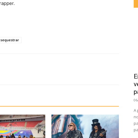
rapper.
sequestrar
E
v
p
06
A 
no
pa
pa