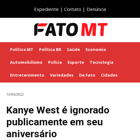
Expediente
|
Contato
|
Denúncia
Política MT
Política BR
Saúde
Economia
Automobilismo
Polícia
Esporte
Tecnologia
Entretenimento
Variedades
De Fato
Cidades
13/06/2022
Kanye West é ignorado
publicamente em seu
aniversário