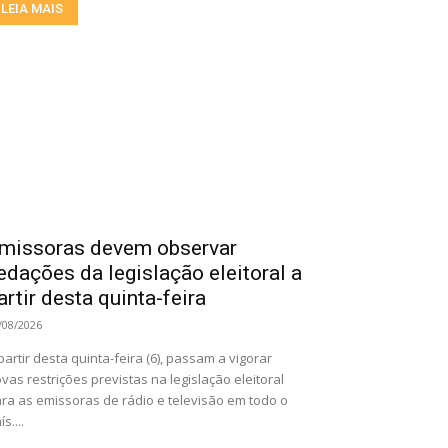
LEIA MAIS
missoras devem observar
edações da legislação eleitoral a
artir desta quinta-feira
/08/2026
partir desta quinta-feira (6), passam a vigorar
vas restrições previstas na legislação eleitoral
ra as emissoras de rádio e televisão em todo o
ís....