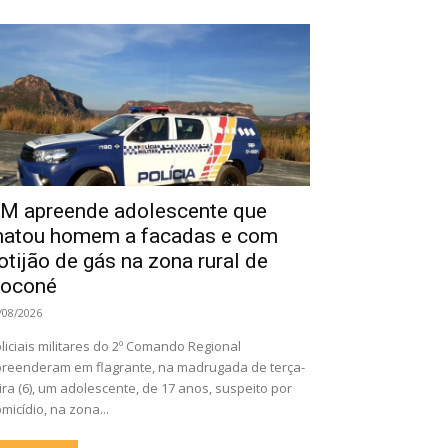
M apreende adolescente que
atou homem a facadas e com
otijão de gás na zona rural de
oconé
/08/2026
liciais militares do 2º Comando Regional
reenderam em flagrante, na madrugada de terça-
ira (6), um adolescente, de 17 anos, suspeito por
micídio, na zona...