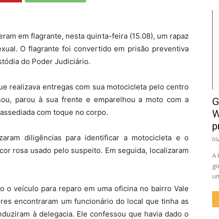
ram em flagrante, nesta quinta-feira (15.08), um rapaz
ual. O flagrante foi convertido em prisão preventiva
tódia do Poder Judiciário.
 que realizava entregas com sua motocicleta pelo centro
sou, parou à sua frente e emparelhou a moto com a
G
oi assediada com toque no corpo.
W
p
zaram diligências para identificar a motocicleta e o
06
cor rosa usado pelo suspeito. Em seguida, localizaram
A 
go
um
 o veículo para reparo em uma oficina no bairro Vale
ores encontraram um funcionário do local que tinha as
conduziram à delegacia. Ele confessou que havia dado o