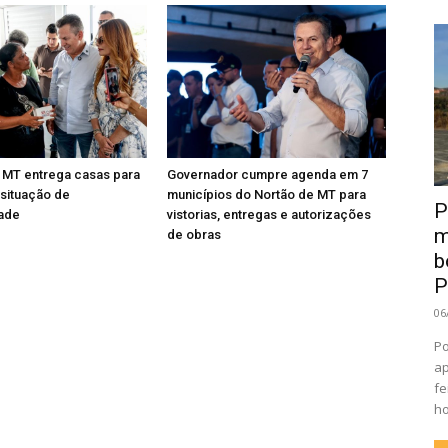
 MT entrega casas para
Governador cumpre agenda em 7
 situação de
municípios do Nortão de MT para
P
dade
vistorias, entregas e autorizações
m
de obras
b
P
06
Po
ap
fe
ho