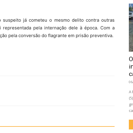
 suspeito já cometeu o mesmo delito contra outras
i representada pela internação dele à época. Com a
ção pela conversão do flagrante em prisão preventiva.
O
i
c
06
A 
(5
gr
ca