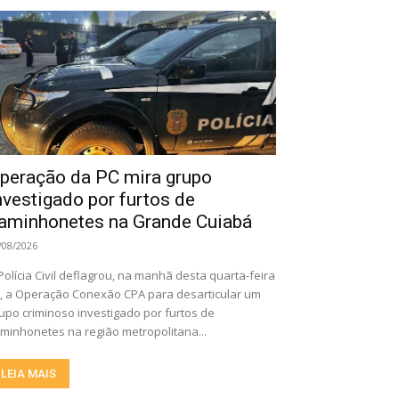
peração da PC mira grupo
nvestigado por furtos de
aminhonetes na Grande Cuiabá
/08/2026
Polícia Civil deflagrou, na manhã desta quarta-feira
), a Operação Conexão CPA para desarticular um
upo criminoso investigado por furtos de
minhonetes na região metropolitana...
LEIA MAIS