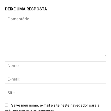
DEIXE UMA RESPOSTA
Comentário:
No
E-
mai
Sit
Salve meu nome, e-mail e site neste navegador para a
próxima vez que eu comentar.