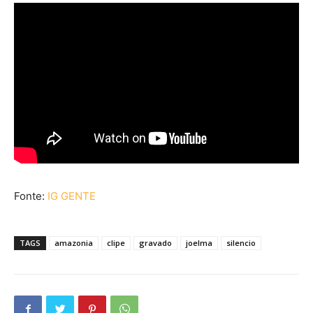
Fonte:
IG GENTE
TAGS
amazonia
clipe
gravado
joelma
silencio