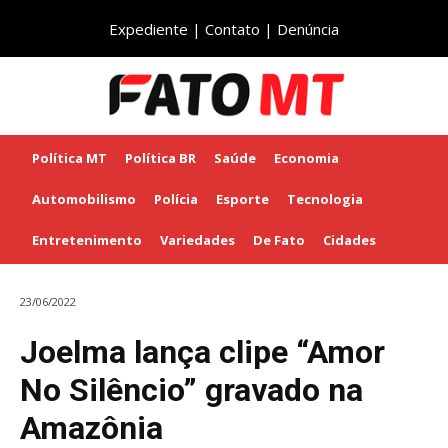
Expediente
|
Contato
|
Denúncia
Política MT
Política BR
Saúde
Economia
Automobilismo
Polícia
Esporte
Tecnologia
Entretenimento
Variedades
De Fato
Cidades
23/06/2022
Joelma lança clipe “Amor
No Silêncio” gravado na
Amazônia