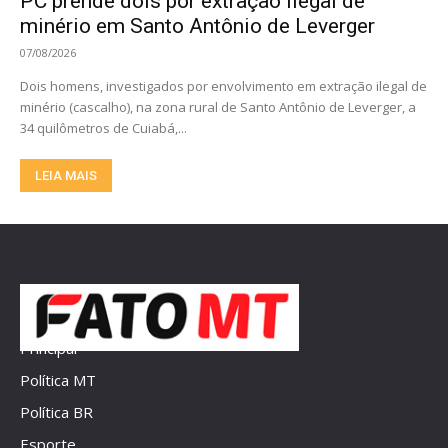
PC prende dois por extração ilegal de
minério em Santo Antônio de Leverger
07/08/2026
Dois homens, investigados por envolvimento em extração ilegal de
minério (cascalho), na zona rural de Santo Antônio de Leverger, a
34 quilômetros de Cuiabá,...
LEIA MAIS
Principal
Política MT
Política BR
Esporte