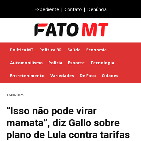
Expediente
|
Contato
|
Denúncia
Política MT
Política BR
Saúde
Economia
Automobilismo
Polícia
Esporte
Tecnologia
Entretenimento
Variedades
De Fato
Cidades
17/08/2025
“Isso não pode virar
mamata”, diz Gallo sobre
plano de Lula contra tarifas