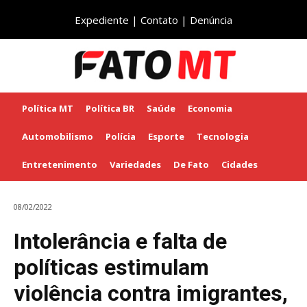
Expediente
|
Contato
|
Denúncia
Política MT
Política BR
Saúde
Economia
Automobilismo
Polícia
Esporte
Tecnologia
Entretenimento
Variedades
De Fato
Cidades
08/02/2022
Intolerância e falta de
políticas estimulam
violência contra imigrantes,