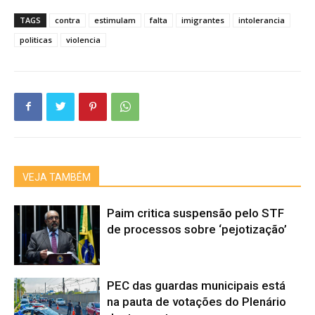
TAGS
contra
estimulam
falta
imigrantes
intolerancia
politicas
violencia
VEJA TAMBÉM
Paim critica suspensão pelo STF
de processos sobre ‘pejotização’
PEC das guardas municipais está
na pauta de votações do Plenário