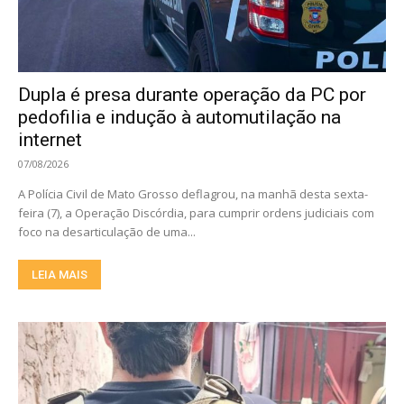
Dupla é presa durante operação da PC por
pedofilia e indução à automutilação na
internet
07/08/2026
A Polícia Civil de Mato Grosso deflagrou, na manhã desta sexta-
feira (7), a Operação Discórdia, para cumprir ordens judiciais com
foco na desarticulação de uma...
LEIA MAIS