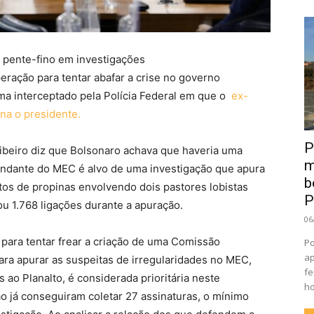
 pente-fino em investigações
ração para tentar abafar a crise no governo
ma interceptado pela Polícia Federal em que o
ex-
na o presidente.
P
ibeiro diz que Bolsonaro achava que haveria uma
m
ndante do MEC é alvo de uma investigação que apura
b
ntos de propinas envolvendo dois pastores lobistas
P
u 1.768 ligações durante a apuração.
06
 para tentar frear a criação de uma Comissão
Po
ap
ara apurar as suspeitas de irregularidades no MEC,
fe
ao Planalto, é considerada prioritária neste
ho
o já conseguiram coletar 27 assinaturas, o mínimo