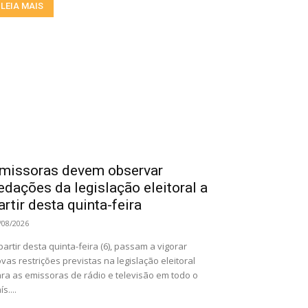
LEIA MAIS
missoras devem observar
edações da legislação eleitoral a
artir desta quinta-feira
/08/2026
partir desta quinta-feira (6), passam a vigorar
vas restrições previstas na legislação eleitoral
ra as emissoras de rádio e televisão em todo o
ís....