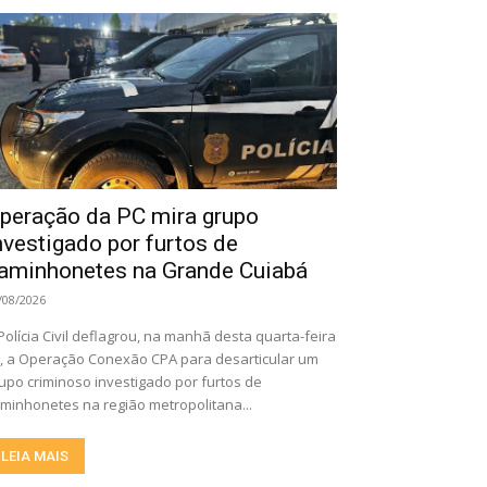
peração da PC mira grupo
nvestigado por furtos de
aminhonetes na Grande Cuiabá
/08/2026
Polícia Civil deflagrou, na manhã desta quarta-feira
), a Operação Conexão CPA para desarticular um
upo criminoso investigado por furtos de
minhonetes na região metropolitana...
LEIA MAIS