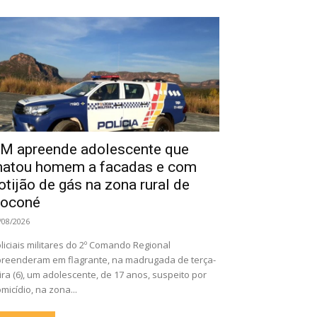
M apreende adolescente que
atou homem a facadas e com
otijão de gás na zona rural de
oconé
/08/2026
liciais militares do 2º Comando Regional
reenderam em flagrante, na madrugada de terça-
ira (6), um adolescente, de 17 anos, suspeito por
micídio, na zona...