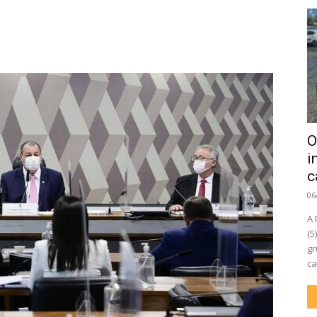
O
i
c
06
A 
(5
gr
ca