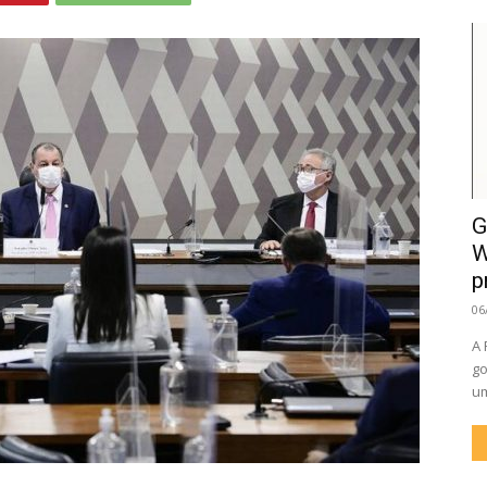
G
W
p
06
A 
go
um