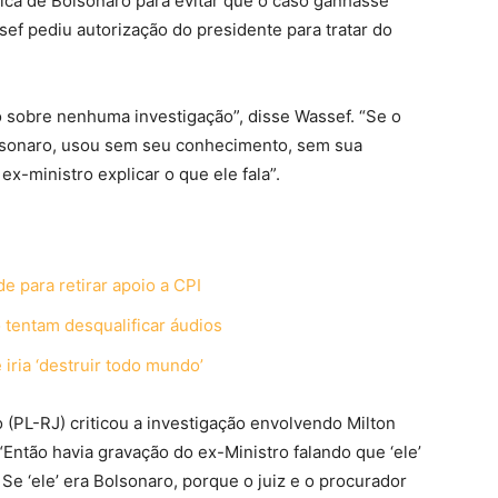
ica de Bolsonaro para evitar que o caso ganhasse
ef pediu autorização do presidente para tratar do
sobre nenhuma investigação”, disse Wassef. “Se o
lsonaro, usou sem seu conhecimento, sem sua
x-ministro explicar o que ele fala”.
e para retirar apoio a CPI
tentam desqualificar áudios
 iria ‘destruir todo mundo’
 (PL-RJ) criticou a investigação envolvendo Milton
Então havia gravação do ex-Ministro falando que ‘ele’
e ‘ele’ era Bolsonaro, porque o juiz e o procurador