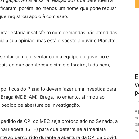
vestigação. Ao analisar a relação dos que defendem a
ntificaram, porém, ao menos um nome que pode recuar
ue registrou apoio à comissão.
ntar estaria insatisfeito com demandas não atendidas
a a sua opinião, mas está disposto a ouvir o Planalto:
 sentar comigo, sentar com a equipe do governo e
reais do que aconteceu e sim eleitoreiro, tudo bem,
E
v
 políticos do Planalto devem fazer uma investida para
p
 Braga (MDB-AM). Braga, no entanto, afirmou ao
06
 pedido de abertura de investigação.
A 
no
o pedido de CPI do MEC seja protocolado no Senado, a
pa
nal Federal (STF) para que determine a imediata
pa
te ao percorrido durante a abertura da CPI da Covid,