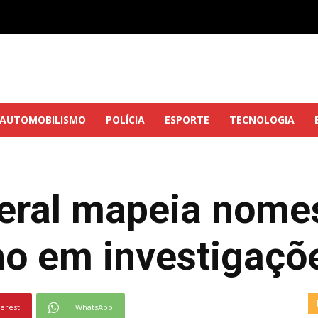
AUTOMOBILISMO
POLÍCIA
ESPORTE
TECNOLOGIA
eral mapeia nomes
ino em investigaçõ
terest
WhatsApp