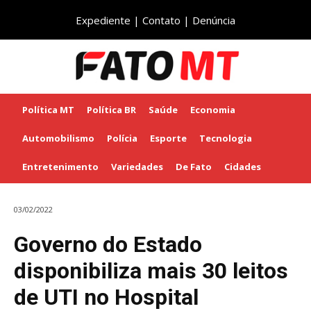
Expediente
|
Contato
|
Denúncia
Política MT
Política BR
Saúde
Economia
Automobilismo
Polícia
Esporte
Tecnologia
Entretenimento
Variedades
De Fato
Cidades
03/02/2022
Governo do Estado
disponibiliza mais 30 leitos
de UTI no Hospital