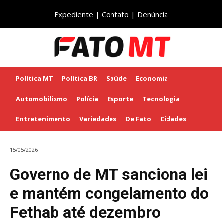
Expediente
|
Contato
|
Denúncia
Política MT
Política BR
Saúde
Economia
Automobilismo
Polícia
Esporte
Tecnologia
Entretenimento
Variedades
De Fato
Cidades
15/05/2026
Governo de MT sanciona lei
e mantém congelamento do
Fethab até dezembro