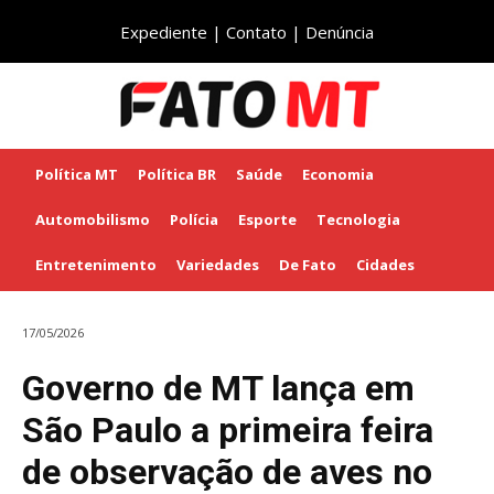
Expediente
|
Contato
|
Denúncia
Política MT
Política BR
Saúde
Economia
Automobilismo
Polícia
Esporte
Tecnologia
Entretenimento
Variedades
De Fato
Cidades
17/05/2026
Governo de MT lança em
São Paulo a primeira feira
de observação de aves no