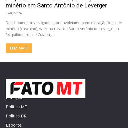
minério em Santo Antônio de Leverger
07/08/2026
Dois homens, investigados por envolvimento em extração ilegal de
minério (cascalho), na zona rural de Santo Antônio de Leverger, a
34 quilômetros de Cuiabá,...
LEIA MAIS
Principal
Política MT
Política BR
Esporte