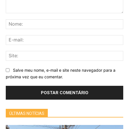
Comentário:
No
E-
mai
Sit
Salve meu nome, e-mail e site neste navegador para a
próxima vez que eu comentar.
ÚLTIMAS NOTÍCIAS