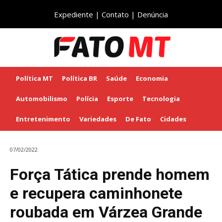
Expediente
|
Contato
|
Denúncia
Política MT
Política BR
Saúde
Economia
Automobilismo
Polícia
Esporte
Tecnologia
Entretenimento
Variedades
De Fato
Cidades
07/02/2022
Força Tática prende homem
e recupera caminhonete
roubada em Várzea Grande