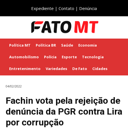
Expediente
|
Contato
|
Denúncia
Política MT
Política BR
Saúde
Economia
Automobilismo
Polícia
Esporte
Tecnologia
Entretenimento
Variedades
De Fato
Cidades
04/02/2022
Fachin vota pela rejeição de
denúncia da PGR contra Lira
por corrupção