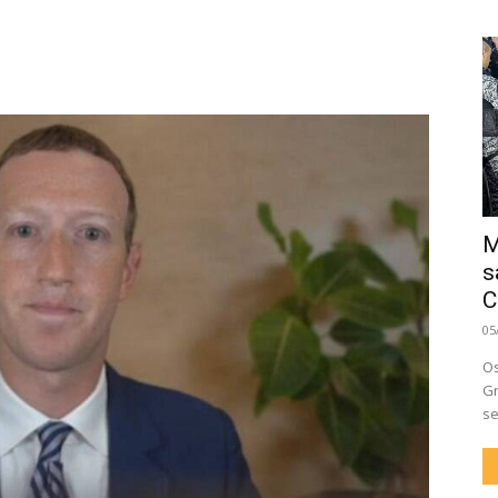
M
s
C
05
Os
Gr
se