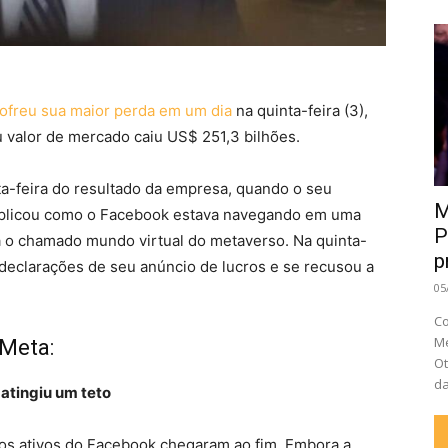
ofreu sua maior perda em um dia
na quinta-feira (3),
valor de mercado caiu US$ 251,3 bilhões.
a-feira do resultado da empresa, quando o seu
M
xplicou como o Facebook estava navegando em uma
P
a o chamado mundo virtual do metaverso. Na quinta-
p
 declarações de seu anúncio de lucros e se recusou a
05
Co
Me
 Meta:
Ot
da
atingiu um teto
os ativos do Facebook chegaram ao fim. Embora a