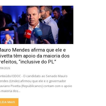
auro Mendes afirma que ele e
ivetta têm apoio da maioria dos
refeitos, “inclusive do PL”
/08/2026
nteúdo/ODOC - O candidato ao Senado Mauro
ndes (União) afirmou que ele e o governador
aviano Pivetta (Republicanos) contam com o apoio
 maioria dos...
LEIA MAIS