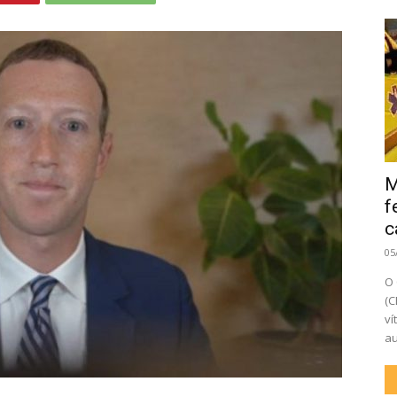
M
f
c
05
O 
(C
ví
au