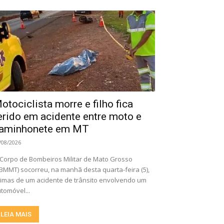
otociclista morre e filho fica
erido em acidente entre moto e
aminhonete em MT
/08/2026
Corpo de Bombeiros Militar de Mato Grosso
BMMT) socorreu, na manhã desta quarta-feira (5),
timas de um acidente de trânsito envolvendo um
tomóvel...
LEIA MAIS