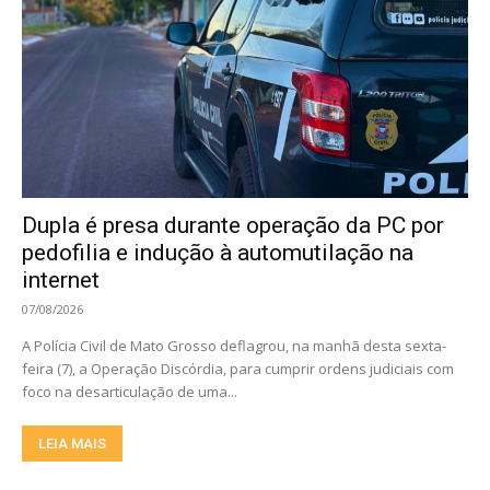
Dupla é presa durante operação da PC por
pedofilia e indução à automutilação na
internet
07/08/2026
A Polícia Civil de Mato Grosso deflagrou, na manhã desta sexta-
feira (7), a Operação Discórdia, para cumprir ordens judiciais com
foco na desarticulação de uma...
LEIA MAIS