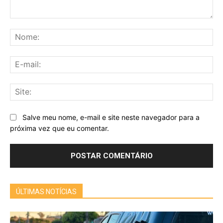
Comentário:
No
E-
mai
Sit
Salve meu nome, e-mail e site neste navegador para a
próxima vez que eu comentar.
ÚLTIMAS NOTÍCIAS