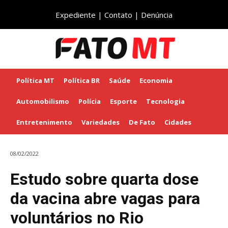
Expediente
|
Contato
|
Denúncia
Política MT
Política BR
Saúde
Economia
Automobilismo
Polícia
Esporte
Tecnologia
Entretenimento
Variedades
De Fato
Cidades
08/02/2022
Estudo sobre quarta dose
da vacina abre vagas para
voluntários no Rio