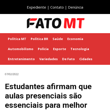
Expediente
|
Contato
|
Denúncia
Política MT
Política BR
Saúde
Economia
Automobilismo
Polícia
Esporte
Tecnologia
Entretenimento
Variedades
De Fato
Cidades
07/02/2022
Estudantes afirmam que
aulas presenciais são
essenciais para melhor