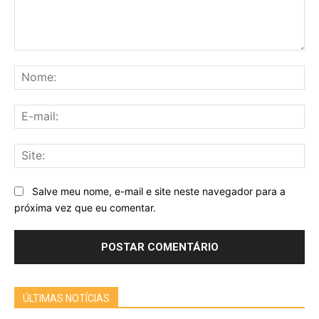
Comentário:
No
E-
mai
Sit
Salve meu nome, e-mail e site neste navegador para a
próxima vez que eu comentar.
ÚLTIMAS NOTÍCIAS