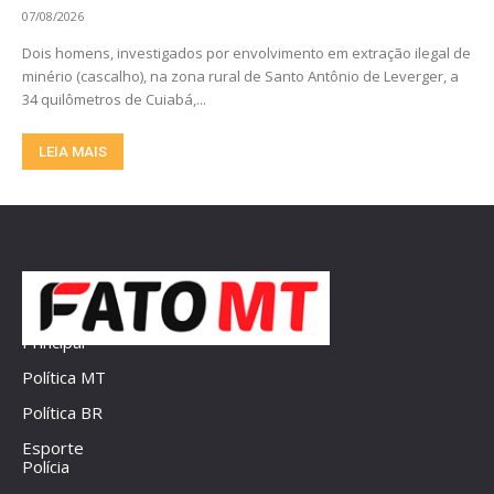
07/08/2026
Dois homens, investigados por envolvimento em extração ilegal de
minério (cascalho), na zona rural de Santo Antônio de Leverger, a
34 quilômetros de Cuiabá,...
LEIA MAIS
Principal
Política MT
Política BR
Esporte
Polícia