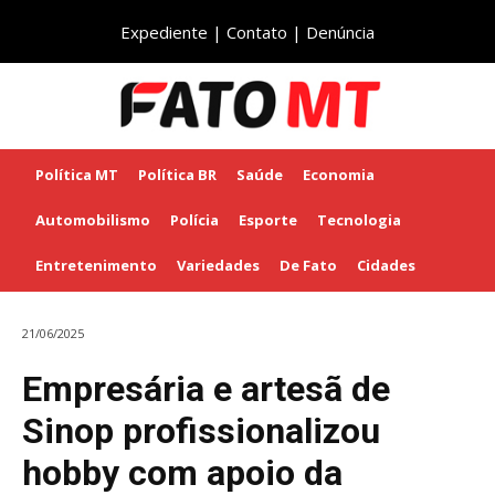
Expediente
|
Contato
|
Denúncia
Política MT
Política BR
Saúde
Economia
Automobilismo
Polícia
Esporte
Tecnologia
Entretenimento
Variedades
De Fato
Cidades
21/06/2025
Empresária e artesã de
Sinop profissionalizou
hobby com apoio da