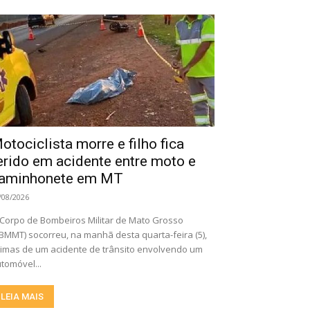
otociclista morre e filho fica
erido em acidente entre moto e
aminhonete em MT
/08/2026
Corpo de Bombeiros Militar de Mato Grosso
BMMT) socorreu, na manhã desta quarta-feira (5),
timas de um acidente de trânsito envolvendo um
tomóvel...
LEIA MAIS