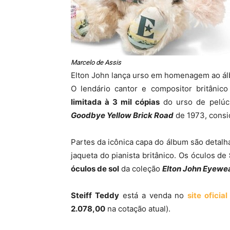
Marcelo de Assis
Elton John lança urso em homenagem ao ál
O lendário cantor e compositor britânic
limitada à 3 mil cópias
do urso de pelú
Goodbye Yellow Brick Road
de 1973, consi
Partes da icônica capa do álbum são detalh
jaqueta do pianista britânico. Os óculos de
óculos de sol
da coleção
Elton John Eyewea
Steiff Teddy
está a venda no
site oficia
2.078,00
na cotação atual).