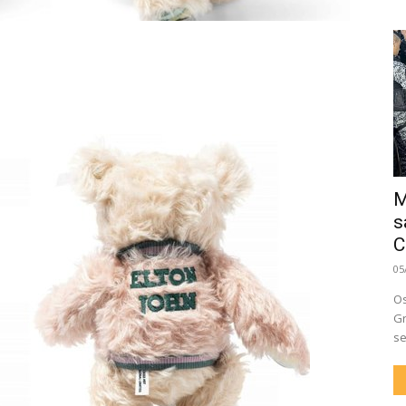
M
s
C
05
Os
Gr
se