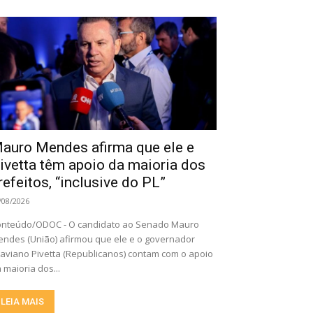
auro Mendes afirma que ele e
ivetta têm apoio da maioria dos
refeitos, “inclusive do PL”
/08/2026
nteúdo/ODOC - O candidato ao Senado Mauro
ndes (União) afirmou que ele e o governador
aviano Pivetta (Republicanos) contam com o apoio
 maioria dos...
LEIA MAIS