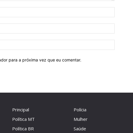
Nome:
E-
mail:
Site:
ador para a próxima vez que eu comentar.
Principal
Polícia
Política MT
Mulher
Política BR
Saúde