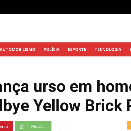
AUTOMOBILISMO
POLÍCIA
ESPORTE
TECNOLOGIA
lança urso em ho
bye Yellow Brick 
terest
WhatsApp