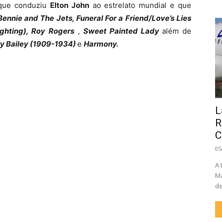
 que conduziu
Elton John
ao estrelato mundial e que
ennie and The Jets, Funeral For a Friend/Love’s Lies
ighting), Roy Rogers
,
Sweet Painted Lady
além de
ny Bailey (1909-1934)
e
Harmony.
L
R
C
05
A 
Ma
de