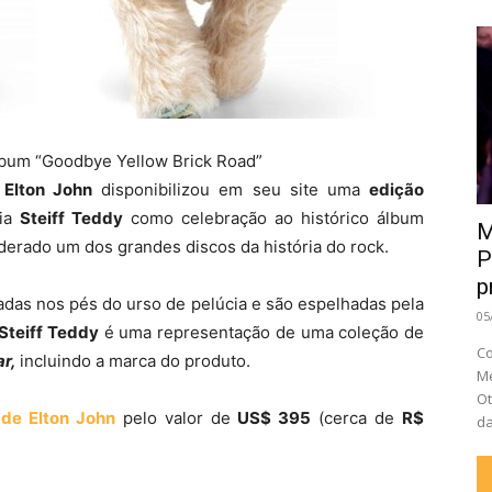
bum “Goodbye Yellow Brick Road”
o
Elton John
disponibilizou em seu site uma
edição
cia
Steiff Teddy
como celebração ao histórico álbum
M
derado um dos grandes discos da história do rock.
P
p
adas nos pés do urso de pelúcia e são espelhadas pela
05
Steiff Teddy
é uma representação de uma coleção de
Co
r,
incluindo a marca do produto.
Me
Ot
l de Elton John
pelo valor de
US$ 395
(cerca de
R$
da