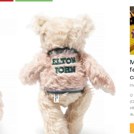
M
f
c
05
O 
(C
ví
au