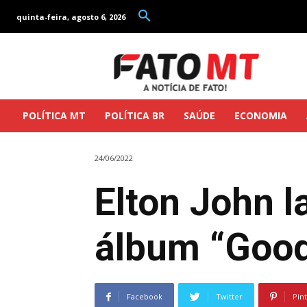
quinta-feira, agosto 6, 2026
POLÍTICA MT
POLÍTICA BR
SAÚDE
ECONOMIA
24/06/2022
Elton John 
álbum “Good
Facebook
Twitter
Pin