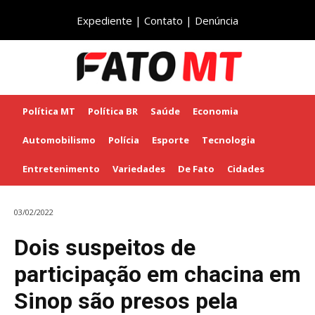
Expediente
|
Contato
|
Denúncia
Política MT
Política BR
Saúde
Economia
Automobilismo
Polícia
Esporte
Tecnologia
Entretenimento
Variedades
De Fato
Cidades
03/02/2022
Dois suspeitos de
participação em chacina em
Sinop são presos pela