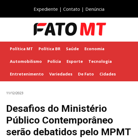
Expediente
|
Contato
|
Denúncia
Política MT
Política BR
Saúde
Economia
Automobilismo
Polícia
Esporte
Tecnologia
Entretenimento
Variedades
De Fato
Cidades
11/12/2023
Desafios do Ministério
Público Contemporâneo
serão debatidos pelo MPMT