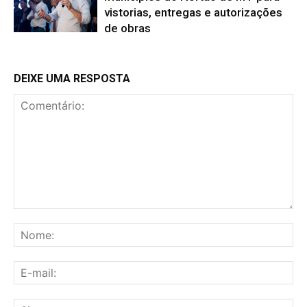
vistorias, entregas e autorizações
de obras
DEIXE UMA RESPOSTA
Comentário:
No
E-
mai
Sit