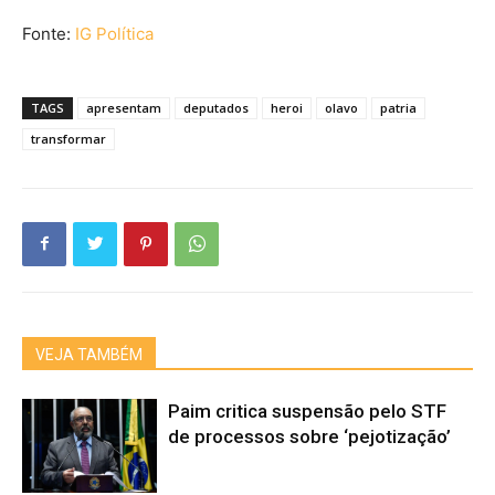
Fonte:
IG Política
TAGS
apresentam
deputados
heroi
olavo
patria
transformar
VEJA TAMBÉM
Paim critica suspensão pelo STF
de processos sobre ‘pejotização’