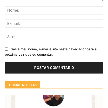
Comentário:
No
E-
mai
Sit
Salve meu nome, e-mail e site neste navegador para a
próxima vez que eu comentar.
ÚLTIMAS NOTÍCIAS