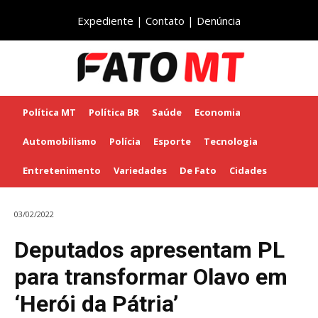
Expediente
|
Contato
|
Denúncia
Política MT
Política BR
Saúde
Economia
Automobilismo
Polícia
Esporte
Tecnologia
Entretenimento
Variedades
De Fato
Cidades
03/02/2022
Deputados apresentam PL
para transformar Olavo em
‘Herói da Pátria’