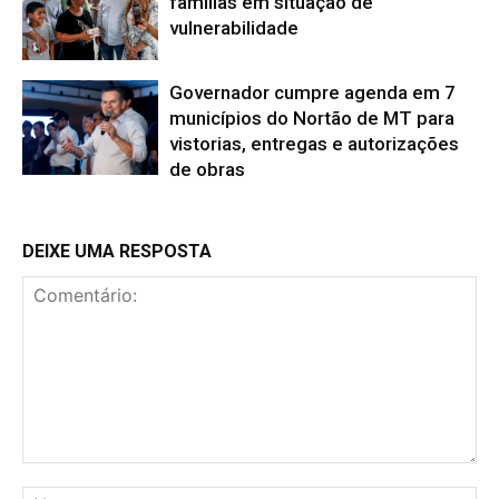
famílias em situação de
vulnerabilidade
Governador cumpre agenda em 7
municípios do Nortão de MT para
vistorias, entregas e autorizações
de obras
DEIXE UMA RESPOSTA
Comentário:
No