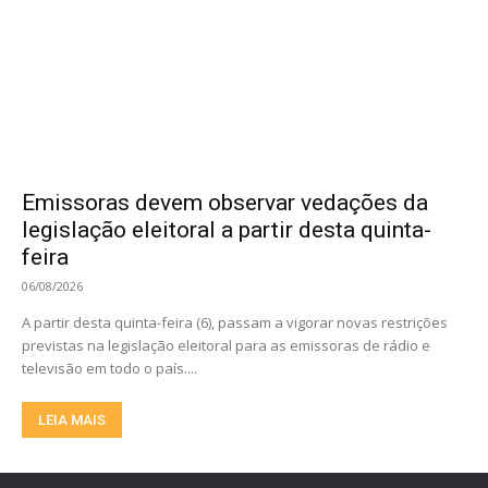
Emissoras devem observar vedações da
legislação eleitoral a partir desta quinta-
feira
06/08/2026
A partir desta quinta-feira (6), passam a vigorar novas restrições
previstas na legislação eleitoral para as emissoras de rádio e
televisão em todo o país....
LEIA MAIS