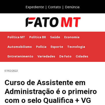
Expediente
|
Contato
|
Denúncia
Política MT
Política BR
Saúde
Economia
Automobilismo
Polícia
Esporte
Tecnologia
Entretenimento
Variedades
De Fato
Cidades
07/02/2022
Curso de Assistente em
Administração é o primeiro
com o selo Qualifica + VG